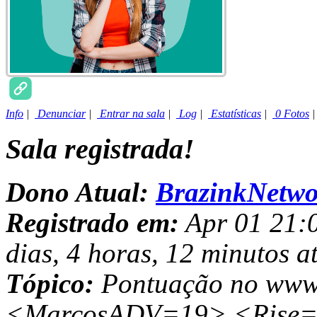
Info
|
Denunciar
|
Entrar na sala
|
Log
|
Estatísticas
|
0 Fotos
Sala registrada!
Dono Atual:
BrazinkNetwo
Registrado em:
Apr 01 21:0
dias, 4 horas, 12 minutos a
Tópico:
Pontuação no www.
<MarcosADV=19> <Rise=